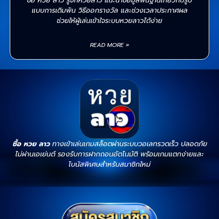
ซื้อ หวย ลาว รู้จักหวยลาว แนะนำข้อมูลพื้นฐานเกี่ยวกับรูป
แบบการเดิมพัน วิธีออกรางวัล และช่วงเวลาประกาศผล
ช่วยให้ผู้เล่นเข้าใจระบบหวยลาวได้ง่าย
READ MORE »
ซื้อ หวย ลาว
ทางเข้าเล่นเกมสล็อตผ่านระบบวอเลทรวดเร็ว ปลอดภัย
ไม่ผ่านเอเย่นต์ รองรับการฝากถอนอัตโนมัติ พร้อมเกมแตกง่ายและ
โบนัสพิเศษสำหรับสมาชิกใหม่